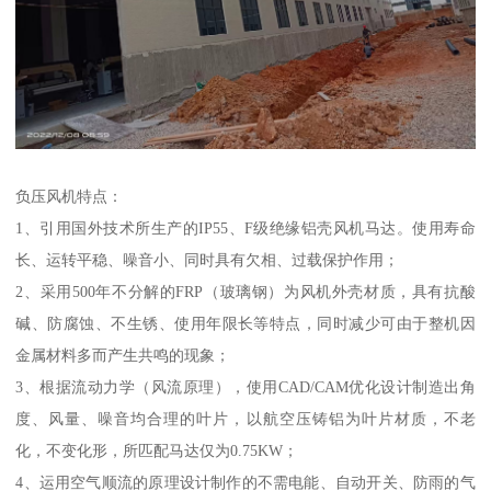
负压风机特点：
1、引用国外技术所生产的IP55、F级绝缘铝壳风机马达。使用寿命
长、运转平稳、噪音小、同时具有欠相、过载保护作用；
2、采用500年不分解的FRP（玻璃钢）为风机外壳材质，具有抗酸
碱、防腐蚀、不生锈、使用年限长等特点，同时减少可由于整机因
金属材料多而产生共鸣的现象；
3、根据流动力学（风流原理），使用CAD/CAM优化设计制造出角
度、风量、噪音均合理的叶片，以航空压铸铝为叶片材质，不老
化，不变化形，所匹配马达仅为0.75KW；
4、运用空气顺流的原理设计制作的不需电能、自动开关、防雨的气