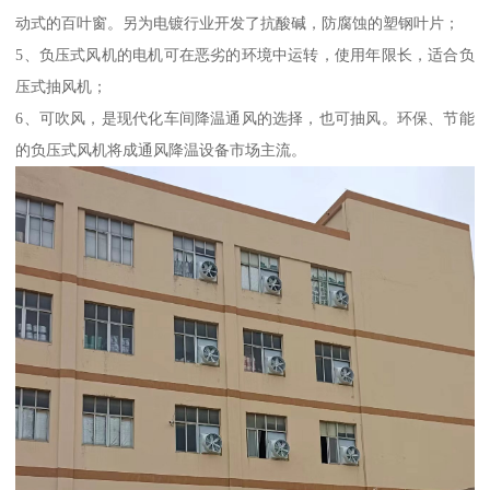
动式的百叶窗。另为电镀行业开发了抗酸碱，防腐蚀的塑钢叶片；
5、负压式风机的电机可在恶劣的环境中运转，使用年限长，适合负
压式抽风机；
6、可吹风，是现代化车间降温通风的选择，也可抽风。环保、节能
的负压式风机将成通风降温设备市场主流。