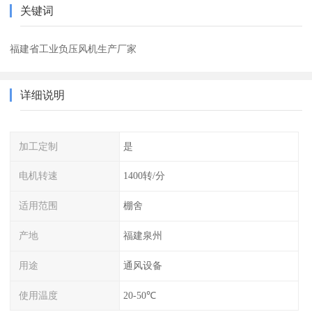
关键词
福建省工业负压风机生产厂家
详细说明
加工定制
是
电机转速
1400转/分
适用范围
棚舍
产地
福建泉州
用途
通风设备
使用温度
20-50℃