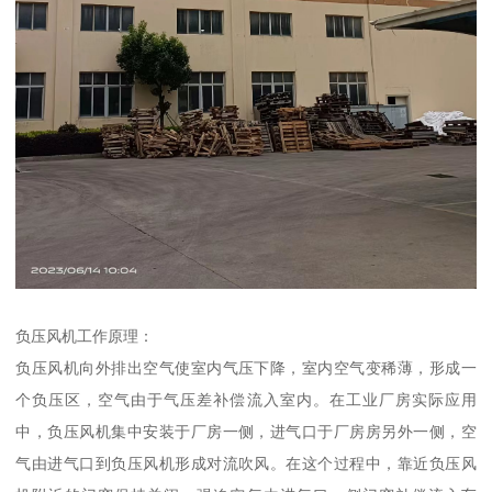
负压风机工作原理：
负压风机向外排出空气使室内气压下降，室内空气变稀薄，形成一
个负压区，空气由于气压差补偿流入室内。在工业厂房实际应用
中，负压风机集中安装于厂房一侧，进气口于厂房房另外一侧，空
气由进气口到负压风机形成对流吹风。在这个过程中，靠近负压风