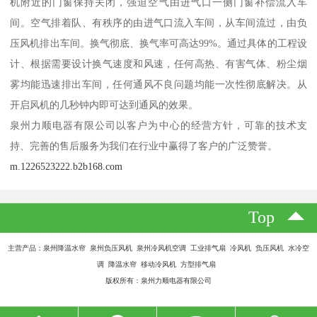
机附近的门窗保持关闭，强迫空气由进气口一侧门窗补偿流入车
间。空气排着队、有秩序的由进气口流入车间，从车间流过，由负
压风机排出车间。换气彻底、换气率可高达99%。通过具体的工程设
计、根据需要设计换气速度和风速，任何高热、有害气体、粉尘烟
雾均能迅速排出车间，任何通风不良问题均能一次性彻底解决。从
开启风机的几秒钟内即可达到通风的效果。
泉州力顺电器有限公司以客户为中心的经营方针，可靠的技术支
持、完善的售后服务为我们在行业中赢得了客户的广泛赞誉。
m.1226523222.b2b168.com
Top
主营产品：泉州降温水帘 泉州负压风机 泉州冷风机空调 工业排气扇 冷风机 负压风机 水冷空
调 降温水帘 移动冷风机 方型排气扇
版权所有：泉州力顺电器有限公司