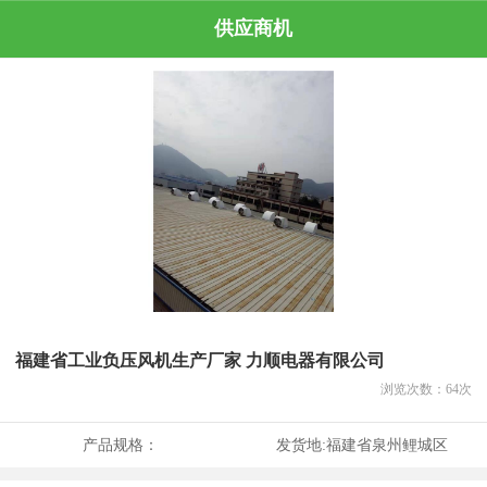
供应商机
福建省工业负压风机生产厂家 力顺电器有限公司
浏览次数：
64
次
产品规格：
发货地:
福建省泉州鲤城区