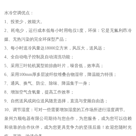
水冷空调优点：
1、投资少，效能大。
2、耗电少，运行成本低每小时用电仅1度，环保：它是无氟利昂冷
媒、无热污染的完全环保型产品；
3、每小时送冷风量达18000立方米，风压大，送风远；
4、全自动电子控制及自动清洗功能；
5、采用三叶轮机翼型前掠曲叶片，噪音低，效率高；
6、采用100mm厚多层波纤纹维叠合物湿帘，降温能力特强；
7、通风、换气、防尘、除味、降温集于一身；
8、增加空气含氧量，提高工作效率；
9、自然送风或岗位送风随意选择，直流与变频自由选；
10、调节湿度：可对一些需要增加湿度的工作场所进行湿度调节。
泉州力顺电器有限公司期待与您合作，为您服务，成为您可以信赖
和依靠的合作伙伴，成为您更具竞争力的坚强后盾！欢迎您随时光
临、咨询、洽谈业务。