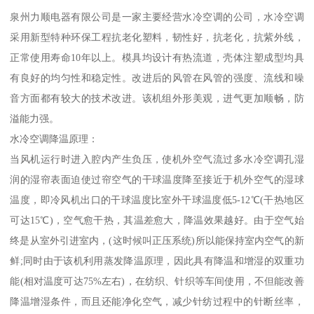
泉州力顺电器有限公司是一家主要经营水冷空调的公司，水冷空调
采用新型特种环保工程抗老化塑料，韧性好，抗老化，抗紫外线，
正常使用寿命10年以上。模具均设计有热流道，壳体注塑成型均具
有良好的均匀性和稳定性。改进后的风管在风管的强度、流线和噪
音方面都有较大的技术改进。该机组外形美观，进气更加顺畅，防
溢能力强。
水冷空调降温原理：
当风机运行时进入腔内产生负压，使机外空气流过多水冷空调孔湿
润的湿帘表面迫使过帘空气的干球温度降至接近于机外空气的湿球
温度，即冷风机出口的干球温度比室外干球温度低5-12℃(干热地区
可达15℃)，空气愈干热，其温差愈大，降温效果越好。由于空气始
终是从室外引进室内，(这时候叫正压系统)所以能保持室内空气的新
鲜;同时由于该机利用蒸发降温原理，因此具有降温和增湿的双重功
能(相对温度可达75%左右)，在纺织、针织等车间使用，不但能改善
降温增湿条件，而且还能净化空气，减少针纺过程中的针断丝率，