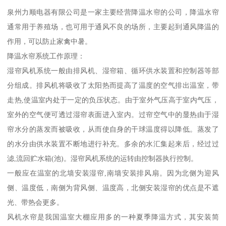
泉州力顺电器有限公司是一家主要经营降温水帘的公司，降温水帘
通常用于养殖场，也可用于通风不良的场所，主要起到通风降温的
作用，可以防止家禽中暑。
降温水帘系统工作原理：
湿帘风机系统一般由排风机、湿帘箱、循环供水装置和控制器等部
分组成。排风机将吸收了太阳热而提高了温度的空气排出温室，带
走热,使温室内处于一定的负压状态。由于室外气压高于室内气压，
室外的空气便可透过湿帘表面进入室内。过帘空气中的显热由于湿
帘水分的蒸发而被吸收，从而使自身的干球温度得以降低。蒸发了
的水分由供水装置不断地进行补充。多余的水汇集起来后，经过过
滤,流回贮水箱(池)。湿帘风机系统的运转由控制器执行控制。
一般应在温室的北墙安装湿帘,南墙安装排风扇。因为北侧为迎风
侧、温度低，南侧为背风侧、温度高，北侧安装湿帘的优点是不遮
光、带热会更多。
风机水帘是我国温室大棚应用多的一种夏季降温方式，其安装简