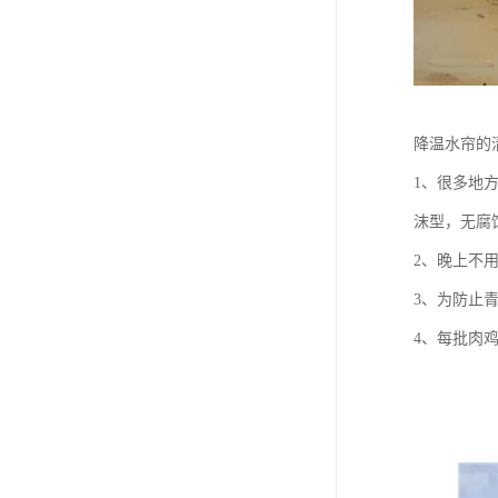
降温水帘的
1、很多地
沫型，无腐
2、晚上不
3、为防止
4、每批肉