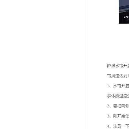
降温水帘开
帘风速达到1
1、水帘开
群体感温度
2、要把两
3、刚开始
4、注意一