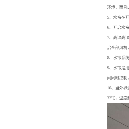
环境，而且
5、水帘在
6、开启水
7、高温高
启全部风机
8、水帘系统
9、水帘是
间同时控制
10、当外
32℃，湿