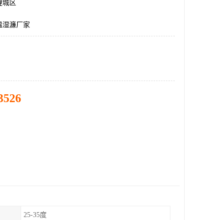
鲤城区
温湿濂厂家
3526
25-35度