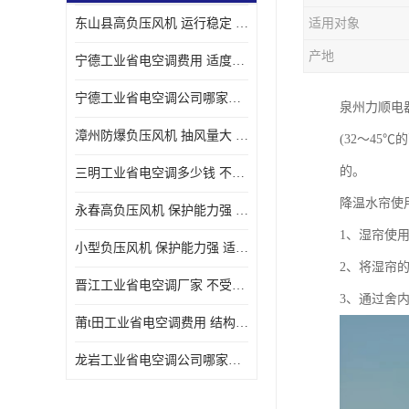
东山县高负压风机 运行稳定 耐高温 防腐蚀
适用对象
产地
宁德工业省电空调费用 适度较高 节省占用空间
宁德工业省电空调公司哪家好 适度较高 结构紧凑 美观
泉州力顺电
漳州防爆负压风机 抽风量大 通风降温效果好
(32～45
的。
三明工业省电空调多少钱 不受管长限制 保持空气湿润
降温水帘使
永春高负压风机 保护能力强 体积大 风道大
1、湿帘使
小型负压风机 保护能力强 适用面积广
2、将湿帘
晋江工业省电空调厂家 不受管长限制 节省占用空间
3、通过舍
莆t田工业省电空调费用 结构紧凑 美观 能耗低 噪音小
龙岩工业省电空调公司哪家好 适应性强 维护简单