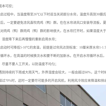
成本可控；
开启过程中，当温度降至26℃以下时适当关闭部分水帘，温度升高到30摄
帘后，一定要避免凉风直吹肉鸡（鸭）群。在在水帘进风口安装导流板，
湿对肉鸡（鸭）群肉鸡（鸭）群的影响很大，在水帘打开时，如果湿度大于7
，湿度降下来后再慢慢的重新启用水帘；
启动时可降低5-10℃的舍温，前提是过帘风达到标准：10厘米厚水帘1-1.5
用循环水，在高温的时候换次水和要不断的加新水。在开启水帘循环水后
，尽量不要人工开关，以防温度不均匀；
界遇到持续的下雨或大雨天气，外界湿度会较大，一般会超过60%，这个
度超过70%时，这时一定要尽可能多的开启风机，利用风冷效应来降温和排