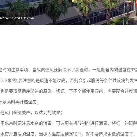
启时的注意事项：当纵向通风还解决不了高温时，一般棚舍内的温度在32
.8-2米/秒,要注意的是风速不能过高，否则会引起腹泻等条件性疾病的发
启也是要遵循循序渐进的原则。切记一下子全部使用湿帘，需要配合过度通
还是高时再开启湿帘；
侧通风口全部关严，以达到的效果；
使用水帘时要注意水帘的消毒。可选用有机酸制剂进行消毒，将纸上的碳
下水帘开启后的温度，当棚内温度达到26℃时，就不要追求更低的温度了