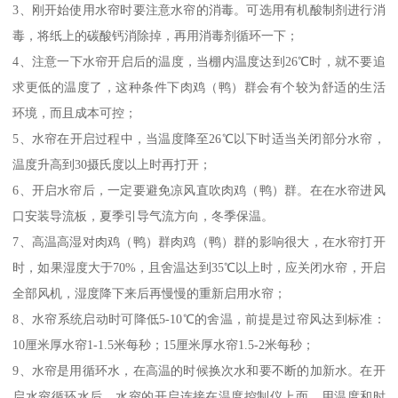
3、刚开始使用水帘时要注意水帘的消毒。可选用有机酸制剂进行消
毒，将纸上的碳酸钙消除掉，再用消毒剂循环一下；
4、注意一下水帘开启后的温度，当棚内温度达到26℃时，就不要追
求更低的温度了，这种条件下肉鸡（鸭）群会有个较为舒适的生活
环境，而且成本可控；
5、水帘在开启过程中，当温度降至26℃以下时适当关闭部分水帘，
温度升高到30摄氏度以上时再打开；
6、开启水帘后，一定要避免凉风直吹肉鸡（鸭）群。在在水帘进风
口安装导流板，夏季引导气流方向，冬季保温。
7、高温高湿对肉鸡（鸭）群肉鸡（鸭）群的影响很大，在水帘打开
时，如果湿度大于70%，且舍温达到35℃以上时，应关闭水帘，开启
全部风机，湿度降下来后再慢慢的重新启用水帘；
8、水帘系统启动时可降低5-10℃的舍温，前提是过帘风达到标准：
10厘米厚水帘1-1.5米每秒；15厘米厚水帘1.5-2米每秒；
9、水帘是用循环水，在高温的时候换次水和要不断的加新水。在开
启水帘循环水后，水帘的开启连接在温度控制仪上面，用温度和时