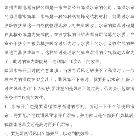
泉州力顺电器有限公司是一家主要经营降温水帘的公司，降温水帘
的原理非常简单，水帘是一种特种纸制蜂窝结构材料，能通过水蒸
发吸收热量这一自然的物理现象，将热量吸收。水帘的降温过程是
在其核心纸垫内完成的，在波纹状的纤维表面有层薄薄的水膜，当
室外干热空气被风机抽吸穿过纸内时，水膜上的水会吸收空气的热
量进而蒸发成蒸气，这样经过处理后的凉爽湿润的空气就进入室内
了，此时的室内即能马上达到降5-10度以上的效果。
降温水帘开启时的注意事项：当纵向通风还解决不了高温时，一般
棚舍内的温度在32度以上，通风降不下来时，就要开启水帘了,保证
过帘风速达到1.8-2米/秒,要注意的是风速不能过高，否则会引起腹泻
等条件性疾病的发生。
1、水帘开启也是要遵循循序渐进的原则。切记一下子全部使用湿
帘，需要配合过度通风逐渐开启湿帘，关闭窗口是全部开启风机后,
鸭群体感温度还是高时再开启湿帘；
2、要把两侧通风口全部关严，以达到的效果；