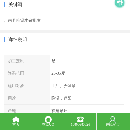
关键词
屏南县降温水帘批发
详细说明
加工定制
是
降温范围
25-35度
适用对象
工厂、养殖场
用途
降温，遮阳
产地
福建泉州
产品规格
品种多
首页
在线QQ
13805983526
在线留言