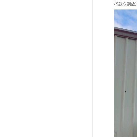
将载冷剂放