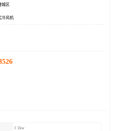
鲤城区
式冷风机
3526
1.1kw