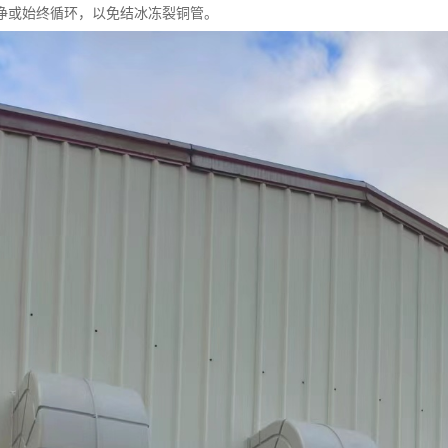
净或始终循环，以免结冰冻裂铜管。