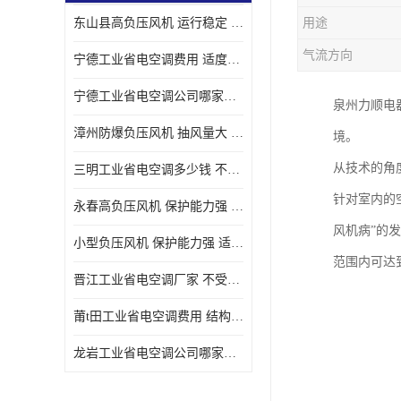
东山县高负压风机 运行稳定 耐高温 防腐蚀
用途
气流方向
宁德工业省电空调费用 适度较高 节省占用空间
宁德工业省电空调公司哪家好 适度较高 结构紧凑 美观
泉州力顺电
漳州防爆负压风机 抽风量大 通风降温效果好
境。
从技术的角
三明工业省电空调多少钱 不受管长限制 保持空气湿润
针对室内的
永春高负压风机 保护能力强 体积大 风道大
风机病”的
小型负压风机 保护能力强 适用面积广
范围内可达
晋江工业省电空调厂家 不受管长限制 节省占用空间
莆t田工业省电空调费用 结构紧凑 美观 能耗低 噪音小
龙岩工业省电空调公司哪家好 适应性强 维护简单