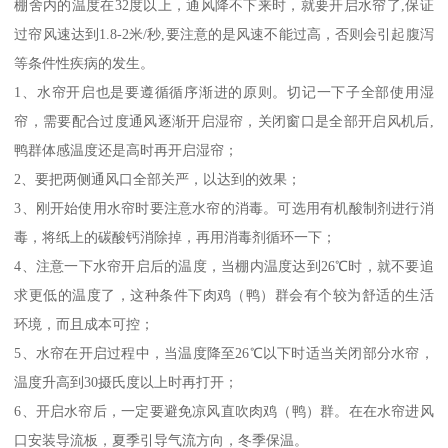
棚舍内的温度在32度以上，通风降不下来时，就要开启水帘了,保证
过帘风速达到1.8-2米/秒,要注意的是风速不能过高，否则会引起腹泻
等条件性疾病的发生。
1、水帘开启也是要遵循循序渐进的原则。切记一下子全部使用湿
帘，需要配合过度通风逐渐开启湿帘，关闭窗口是全部开启风机后,
鸭群体感温度还是高时再开启湿帘；
2、要把两侧通风口全部关严，以达到的效果；
3、刚开始使用水帘时要注意水帘的消毒。可选用有机酸制剂进行消
毒，将纸上的碳酸钙消除掉，再用消毒剂循环一下；
4、注意一下水帘开启后的温度，当棚内温度达到26℃时，就不要追
求更低的温度了，这种条件下肉鸡（鸭）群会有个较为舒适的生活
环境，而且成本可控；
5、水帘在开启过程中，当温度降至26℃以下时适当关闭部分水帘，
温度升高到30摄氏度以上时再打开；
6、开启水帘后，一定要避免凉风直吹肉鸡（鸭）群。在在水帘进风
口安装导流板，夏季引导气流方向，冬季保温。