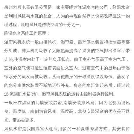
泉州力顺电器有限公司是一家主要经营降温水帘的公司，降温水帘
是利用风机与水濂的配合，人为的再现自然界水份蒸发降温这一物
理过程，耗电量只是传统空调的十分之一。
降温水帘系统工作原理：
湿帘风机系统一般由排风机、湿帘箱、循环供水装置和控制器等部
分组成。排风机将吸收了太阳热而提高了温度的空气排出温室，带
走热,使温室内处于一定的负压状态。由于室外气压高于室内气压，
室外的空气便可透过湿帘表面进入室内。过帘空气中的显热由于湿
帘水分的蒸发而被吸收，从而使自身的干球温度得以降低。蒸发了
的水分由供水装置不断地进行补充。多余的水汇集起来后，经过过
滤,流回贮水箱(池)。湿帘风机系统的运转由控制器执行控制。
一般应在温室的北墙安装湿帘,南墙安装排风扇。因为北侧为迎风
侧、温度低，南侧为背风侧、温度高，北侧安装湿帘的优点是不遮
光、带热会更多。
风机水帘是我国温室大棚应用多的一种夏季降温方式，其安装简