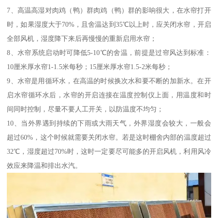
7、高温高湿对肉鸡（鸭）群肉鸡（鸭）群的影响很大，在水帘打开
时，如果湿度大于70%，且舍温达到35℃以上时，应关闭水帘，开启
全部风机，湿度降下来后再慢慢的重新启用水帘；
8、水帘系统启动时可降低5-10℃的舍温，前提是过帘风达到标准：
10厘米厚水帘1-1.5米每秒；15厘米厚水帘1.5-2米每秒；
9、水帘是用循环水，在高温的时候换次水和要不断的加新水。在开
启水帘循环水后，水帘的开启连接在温度控制仪上面，用温度和时
间同时控制，尽量不要人工开关，以防温度不均匀；
10、当外界遇到持续的下雨或大雨天气，外界湿度会较大，一般会
超过60%，这个时候就需要关闭水帘。若是这时棚舍内部的温度超过
32℃，湿度超过70%时，这时一定要尽可能多的开启风机，利用风冷
效应来降温和排出水汽。