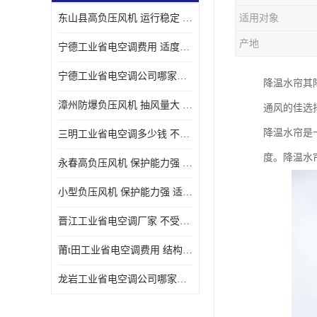
东山县高负压风机 运行稳定 耐高温 防腐蚀
适用对象
产地
宁德工业省电空调费用 适度较高 节省占用空间
宁德工业省电空调公司哪家好 适度较高 结构紧凑 美观
降温水帘其
漳州防爆负压风机 抽风量大 通风降温效果好
通风的佳选
降温水帘是
三明工业省电空调多少钱 不受管长限制 保持空气湿润
度。降温水
永春高负压风机 保护能力强 体积大 风道大
小型负压风机 保护能力强 适用面积广
晋江工业省电空调厂家 不受管长限制 节省占用空间
莆t田工业省电空调费用 结构紧凑 美观 能耗低 噪音小
龙岩工业省电空调公司哪家好 适应性强 维护简单