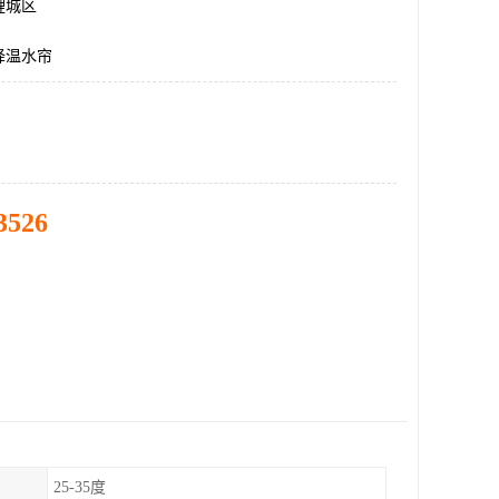
鲤城区
降温水帘
3526
25-35度